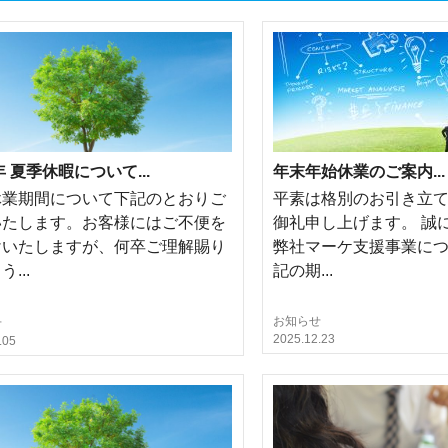
年 夏季休暇について...
年末年始休業のご案内...
休業期間について下記のとおりご
平素は格別のお引き立
いたします。お客様にはご不便を
御礼申し上げます。 誠
けいたしますが、何卒ご理解賜り
弊社マーケ支援事業に
...
記の期...
お知らせ
せ
2025.12.23
.05